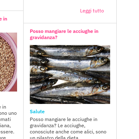
Leggi tutto
e in
Posso mangiare le acciughe in
gravidanza?
 in
Salute
sono uno
umati
Posso mangiare le acciughe in
liana,
gravidanza? Le acciughe,
essere.
conosciute anche come alici, sono
ore
un pilastro della dieta