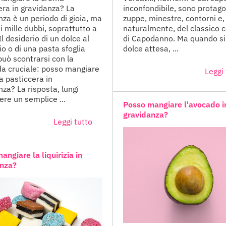
era in gravidanza? La
inconfondibile, sono protago
nza è un periodo di gioia, ma
zuppe, minestre, contorni e,
i mille dubbi, soprattutto a
naturalmente, del classico 
Il desiderio di un dolce al
di Capodanno. Ma quando si 
io o di una pasta sfoglia
dolce attesa, ...
può scontrarsi con la
 cruciale: posso mangiare
Leggi 
a pasticcera in
nza? La risposta, lungi
ere un semplice ...
Posso mangiare l'avocado i
gravidanza?
Leggi tutto
angiare la liquirizia in
anza?