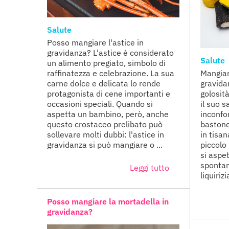
Salute
Posso mangiare l'astice in
gravidanza? L'astice è considerato
Salute
un alimento pregiato, simbolo di
raffinatezza e celebrazione. La sua
Mangiare
carne dolce e delicata lo rende
gravidan
protagonista di cene importanti e
golosit
occasioni speciali. Quando si
il suo 
aspetta un bambino, però, anche
inconfon
questo crostaceo prelibato può
bastonci
sollevare molti dubbi: l'astice in
in tisa
gravidanza si può mangiare o ...
piccolo
si aspe
sponta
Leggi tutto
liquirizia
Posso mangiare la mortadella in
gravidanza?