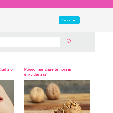
giudizio
Posso mangiare le noci in
gravidanza?