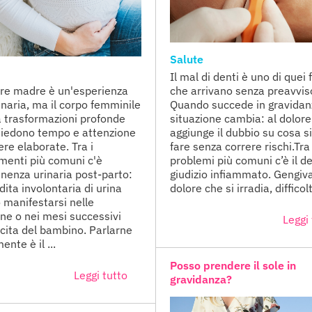
Salute
Il mal di denti è uno di quei 
re madre è un'esperienza
che arrivano senza preavvis
inaria, ma il corpo femminile
Quando succede in gravidanz
a trasformazioni profonde
situazione cambia: al dolore
hiedono tempo e attenzione
aggiunge il dubbio su cosa s
ere elaborate. Tra i
fare senza correre rischi.Tra 
enti più comuni c'è
problemi più comuni c’è il d
tinenza urinaria post-parto:
giudizio infiammato. Gengiva
ita involontaria di urina
dolore che si irradia, difficolt
 manifestarsi nelle
ne o nei mesi successivi
Leggi 
scita del bambino. Parlarne
nte è il ...
Posso prendere il sole in
Leggi tutto
gravidanza?