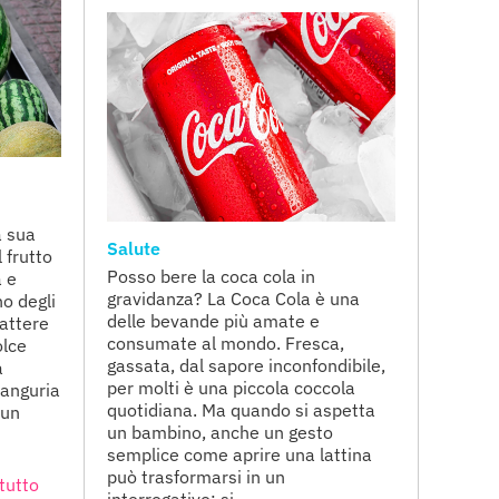
a sua
Salute
 frutto
Posso bere la coca cola in
a e
gravidanza? La Coca Cola è una
o degli
delle bevande più amate e
attere
consumate al mondo. Fresca,
olce
gassata, dal sapore inconfondibile,
a
per molti è una piccola coccola
anguria
quotidiana. Ma quando si aspetta
 un
un bambino, anche un gesto
semplice come aprire una lattina
può trasformarsi in un
tutto
interrogativo: si ...