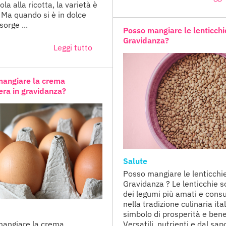
la alla ricotta, la varietà è
. Ma quando si è in dolce
sorge ...
Posso mangiare le lenticchi
Gravidanza?
Leggi tutto
mangiare la crema
era in gravidanza?
Salute
Posso mangiare le lenticchie
Gravidanza ? Le lenticchie 
dei legumi più amati e cons
nella tradizione culinaria ita
simbolo di prosperità e ben
angiare la crema
Versatili, nutrienti e dal sap