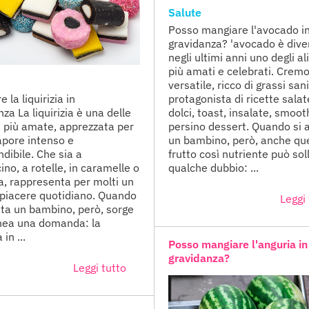
Salute
Posso mangiare l'avocado i
gravidanza? 'avocado è dive
negli ultimi anni uno degli a
più amati e celebrati. Crem
versatile, ricco di grassi sani
 la liquirizia in
protagonista di ricette salat
za La liquirizia è una delle
dolci, toast, insalate, smoot
à più amate, apprezzata per
persino dessert. Quando si 
sapore intenso e
un bambino, però, anche qu
dibile. Che sia a
frutto così nutriente può sol
no, a rotelle, in caramelle o
qualche dubbio: ...
na, rappresenta per molti un
 piacere quotidiano. Quando
Leggi 
tta un bambino, però, sorge
nea una domanda: la
 in ...
Posso mangiare l'anguria in
gravidanza?
Leggi tutto