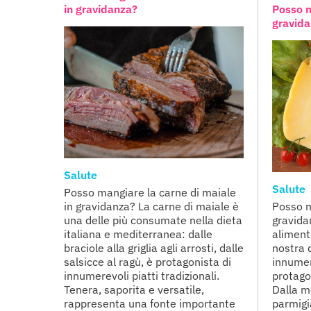
in gravidanza?
Posso m
gravid
Salute
Salute
Posso mangiare la carne di maiale
in gravidanza? La carne di maiale è
Posso m
una delle più consumate nella dieta
gravida
italiana e mediterranea: dalle
alimenti
braciole alla griglia agli arrosti, dalle
nostra 
salsicce al ragù, è protagonista di
innumer
innumerevoli piatti tradizionali.
protagon
Tenera, saporita e versatile,
Dalla m
rappresenta una fonte importante
parmigi