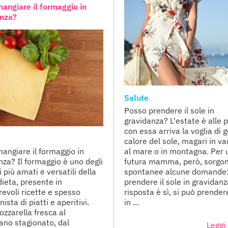
angiare il formaggio in
anza?
Salute
Posso prendere il sole in
gravidanza? L'estate è alle p
con essa arriva la voglia di g
calore del sole, magari in v
angiare il formaggio in
al mare o in montagna. Per 
nza? Il formaggio è uno degli
futura mamma, però, sorgo
 più amati e versatili della
spontanee alcune domande
dieta, presente in
prendere il sole in gravidan
evoli ricette e spesso
risposta è sì, si può prendere
ista di piatti e aperitivi.
in ...
ozzarella fresca al
ano stagionato, dal
Leggi 