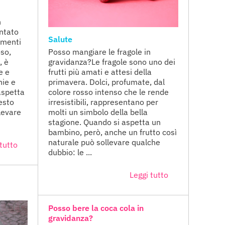
n
ntato
Salute
limenti
oso,
Posso mangiare le fragole in
, è
gravidanza?Le fragole sono uno dei
e e
frutti più amati e attesi della
hie e
primavera. Dolci, profumate, dal
aspetta
colore rosso intenso che le rende
esto
irresistibili, rappresentano per
levare
molti un simbolo della bella
stagione. Quando si aspetta un
bambino, però, anche un frutto così
naturale può sollevare qualche
tutto
dubbio: le ...
Leggi tutto
Posso bere la coca cola in
gravidanza?