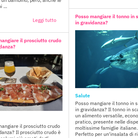
 ...
Posso mangiare il tonno in 
Leggi tutto
in gravidanza?
angiare il prosciutto crudo
idanza?
Salute
Posso mangiare il tonno in 
in gravidanza? Il tonno in sc
un alimento versatile, econ
pratico, presente nelle disp
angiare il prosciutto crudo
moltissime famiglie italiane.
idanza? Il prosciutto crudo è
Perfetto per un'insalata di r