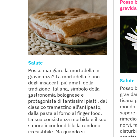
Posso b
gravid
Salute
Posso mangiare la mortadella in
gravidanza? La mortadella è uno
Salute
degli insaccati più amati della
Posso b
tradizione italiana, simbolo della
gravida
gastronomia bolognese e
tisana 
protagonista di tantissimi piatti, dal
mondo. 
classico tramezzino all'antipasto,
sapore 
dalla pasta al forno al finger food.
rimedio
La sua consistenza morbida e il suo
nervi, f
sapore inconfondibile la rendono
disturb
irresistibile. Ma quando si ...
aspetta