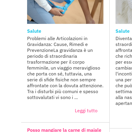
Salute
Salute
Problemi alle Articolazioni in
Diventa
Gravidanza: Cause, Rimedi e
straord
PrevenzioneLa gravidanza è un
affront
periodo di straordinaria
che ric
trasformazione per il corpo
per ess
femminile, un viaggio meraviglioso
cambiam
che porta con sé, tuttavia, una
l'incon
serie di sfide fisiche non sempre
una perd
affrontate con la dovuta attenzione.
che può
Tra i disturbi più comuni e spesso
settima
sottovalutati vi sono i ...
alla na
apertame
Leggi tutto
Posso mangiare la carne di maiale