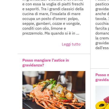
e con essa la voglia di piatti freschi
pasticc
e saporiti. Tra i grandi classici della
gravida
cucina di mare, l'insalata di mare
anche d
occupa un posto d'onore: polpo,
tavola. 
seppie, gamberi, cozze e vongole,
cucchia
conditi con olio, limone e
farcita 
prezzemolo. Ma quando si è in ...
domanda
la crem
gravida
Leggi tutto
dall'ess
Posso mangiare l'astice in
gravidanza?
Posso m
gravid