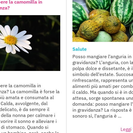
ere la camomilla in
anza?
Salute
Posso mangiare l'anguria in
gravidanza? L'anguria, con l
polpa dolce e dissetante, è il
simbolo dell'estate. Succos
rinfrescante, rappresenta un
ere la camomilla in
alimenti più amati per comb
nza? La camomilla è forse la
il caldo. Ma quando si è in d
più amata e consumata al
attesa, sorge spontanea un
Calda, avvolgente, dal
domanda: posso mangiare l'
delicato, è da sempre il
in gravidanza? La risposta è
 della nonna per calmare i
sonoro sì, l'anguria è ...
avorire il sonno e alleviare i
i di stomaco. Quando si
Leggi 
 un bambino, però, anche le