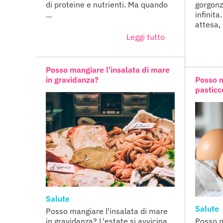
di proteine e nutrienti. Ma quando
gorgonzo
...
infinita
attesa, 
Leggi tutto
Posso mangiare l'insalata di mare
in gravidanza?
Posso 
pasticc
Salute
Salute
Posso mangiare l'insalata di mare
in gravidanza? L'estate si avvicina,
Posso m