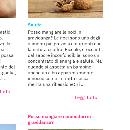
Salute
fastidi
Posso mangiare le noci in
o.
gravidanza? Le noci sono uno degli
a, la
alimenti più preziosi e nutrienti che
 si
la natura ci offra. Piccole, croccanti,
i possa
dal sapore inconfondibile, sono un
i
concentrato di energia e salute. Ma
ente del
quando si aspetta un bambino,
 gonfia,
anche un cibo apparentemente
à ...
innocuo come la frutta secca
merita una riflessione: si ...
tutto
Leggi tutto
Posso mangiare i pomodori in
gravidanza?