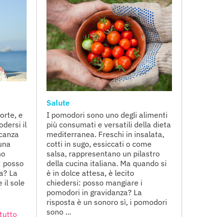
Salute
orte, e
I pomodori sono uno degli alimenti
odersi il
più consumati e versatili della dieta
acanza
mediterranea. Freschi in insalata,
una
cotti in sugo, essiccati o come
no
salsa, rappresentano un pilastro
: posso
della cucina italiana. Ma quando si
za? La
è in dolce attesa, è lecito
 il sole
chiedersi: posso mangiare i
pomodori in gravidanza? La
risposta è un sonoro sì, i pomodori
sono ...
tutto