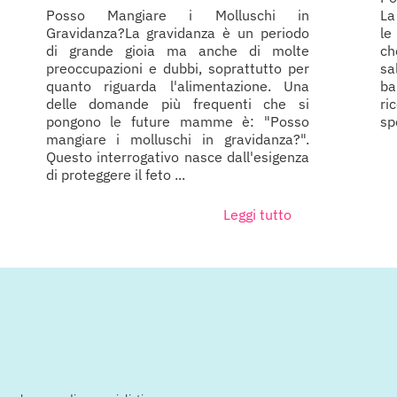
Posso Mangiare i Molluschi in
La
Gravidanza?La gravidanza è un periodo
le
di grande gioia ma anche di molte
ch
preoccupazioni e dubbi, soprattutto per
sa
quanto riguarda l'alimentazione. Una
ba
delle domande più frequenti che si
ri
pongono le future mamme è: "Posso
sp
mangiare i molluschi in gravidanza?".
Questo interrogativo nasce dall'esigenza
di proteggere il feto ...
Leggi tutto