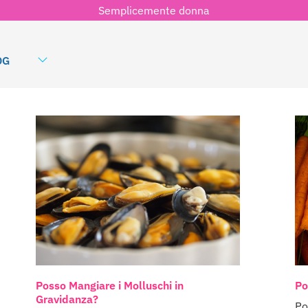
Semplicemente donna
OG
Posso Mangiare i Molluschi in
Po
Gravidanza?
Po