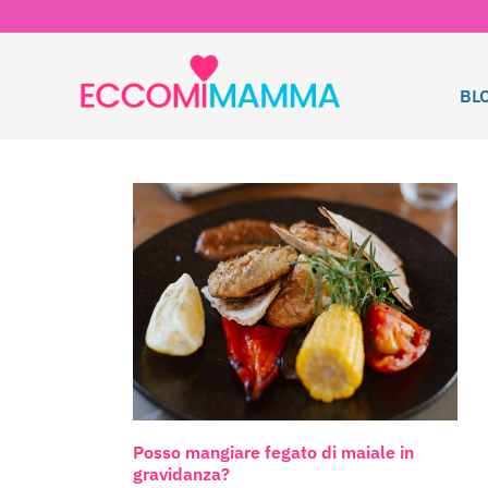
BL
Posso mangiare fegato di maiale in
gravidanza?