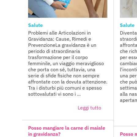
Salute
Salute
Problemi alle Articolazioni in
Diventa
Gravidanza: Cause, Rimedi e
straord
PrevenzioneLa gravidanza è un
affront
periodo di straordinaria
che ric
trasformazione per il corpo
per ess
femminile, un viaggio meraviglioso
cambiam
che porta con sé, tuttavia, una
l'incon
serie di sfide fisiche non sempre
una perd
affrontate con la dovuta attenzione.
che può
Tra i disturbi più comuni e spesso
settima
sottovalutati vi sono i ...
alla na
apertame
Leggi tutto
Posso mangiare la carne di maiale
in gravidanza?
Posso m