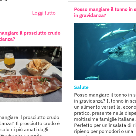
Posso mangiare il tonno in 
Leggi tutto
in gravidanza?
angiare il prosciutto crudo
idanza?
Salute
Posso mangiare il tonno in 
in gravidanza? Il tonno in sc
un alimento versatile, econ
pratico, presente nelle disp
angiare il prosciutto crudo
moltissime famiglie italiane.
idanza? Il prosciutto crudo è
Perfetto per un'insalata di r
 salumi più amati dagli
ripieno per pomodori o una
. Fragrante, saporito,