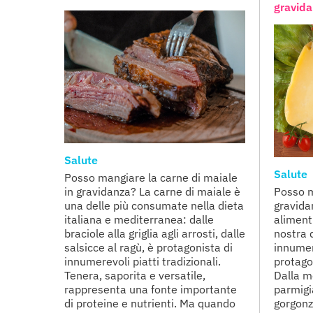
gravid
Salute
Salute
Posso mangiare la carne di maiale
in gravidanza? La carne di maiale è
Posso m
una delle più consumate nella dieta
gravida
italiana e mediterranea: dalle
alimenti
braciole alla griglia agli arrosti, dalle
nostra 
salsicce al ragù, è protagonista di
innumer
innumerevoli piatti tradizionali.
protagon
Tenera, saporita e versatile,
Dalla m
rappresenta una fonte importante
parmigi
di proteine e nutrienti. Ma quando
gorgonzo