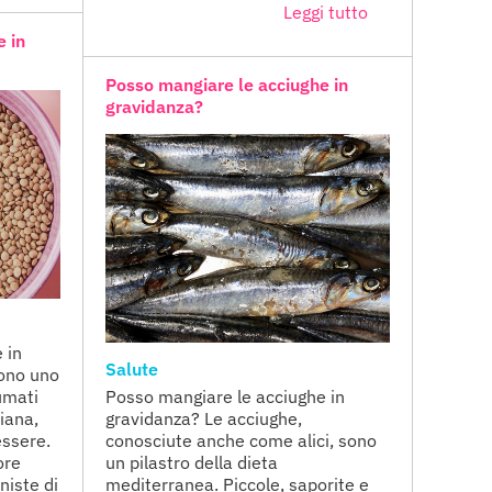
Leggi tutto
e in
Posso mangiare le acciughe in
gravidanza?
 in
Salute
sono uno
umati
Posso mangiare le acciughe in
liana,
gravidanza? Le acciughe,
essere.
conosciute anche come alici, sono
ore
un pilastro della dieta
niste di
mediterranea. Piccole, saporite e