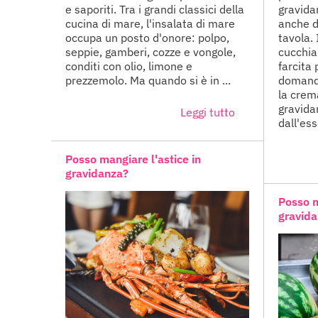
e saporiti. Tra i grandi classici della
gravida
cucina di mare, l'insalata di mare
anche d
occupa un posto d'onore: polpo,
tavola. 
seppie, gamberi, cozze e vongole,
cucchia
conditi con olio, limone e
farcita 
prezzemolo. Ma quando si è in ...
domanda
la crem
gravida
Leggi tutto
dall'ess
Posso mangiare l'astice in
gravidanza?
Posso m
gravid