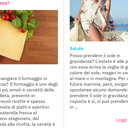
anza?
Salute
Posso prendere il sole in
gravidanza? L'estate è alle p
con essa arriva la voglia di g
calore del sole, magari in v
angiare il formaggio in
al mare o in montagna. Per 
nza? Il formaggio è uno degli
futura mamma, però, sorgo
 più amati e versatili della
spontanee alcune domande
dieta, presente in
prendere il sole in gravidan
evoli ricette e spesso
risposta è sì, si può prendere
ista di piatti e aperitivi.
in ...
ozzarella fresca al
ano stagionato, dal
Leggi 
la alla ricotta, la varietà è