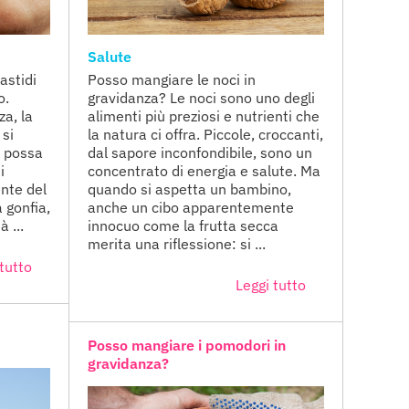
Salute
fastidi
Posso mangiare le noci in
o.
gravidanza? Le noci sono uno degli
a, la
alimenti più preziosi e nutrienti che
 si
la natura ci offra. Piccole, croccanti,
i possa
dal sapore inconfondibile, sono un
i
concentrato di energia e salute. Ma
ente del
quando si aspetta un bambino,
 gonfia,
anche un cibo apparentemente
à ...
innocuo come la frutta secca
merita una riflessione: si ...
tutto
Leggi tutto
Posso mangiare i pomodori in
gravidanza?