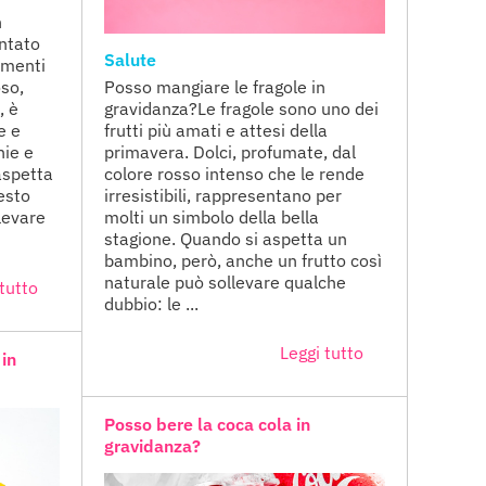
n
ntato
Salute
limenti
oso,
Posso mangiare le fragole in
, è
gravidanza?Le fragole sono uno dei
e e
frutti più amati e attesi della
hie e
primavera. Dolci, profumate, dal
aspetta
colore rosso intenso che le rende
esto
irresistibili, rappresentano per
levare
molti un simbolo della bella
stagione. Quando si aspetta un
bambino, però, anche un frutto così
naturale può sollevare qualche
tutto
dubbio: le ...
Leggi tutto
 in
Posso bere la coca cola in
gravidanza?