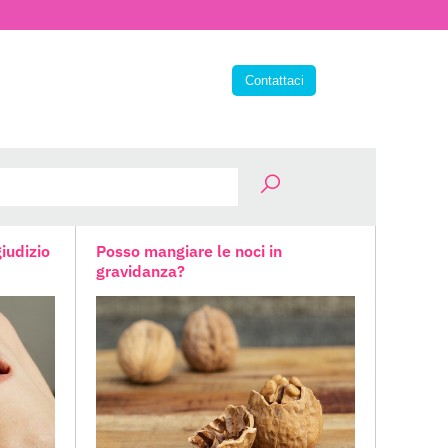
giudizio
Posso mangiare le noci in
gravidanza?