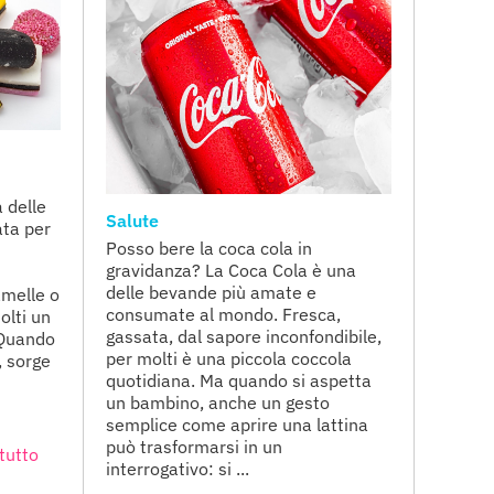
a delle
Salute
ata per
Posso bere la coca cola in
gravidanza? La Coca Cola è una
delle bevande più amate e
amelle o
consumate al mondo. Fresca,
olti un
gassata, dal sapore inconfondibile,
 Quando
per molti è una piccola coccola
, sorge
quotidiana. Ma quando si aspetta
un bambino, anche un gesto
semplice come aprire una lattina
può trasformarsi in un
tutto
interrogativo: si ...