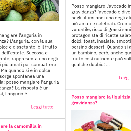
Posso mangiare l'avocado i
gravidanza? 'avocado è dive
negli ultimi anni uno degli a
più amati e celebrati. Crem
versatile, ricco di grassi sani
angiare l'anguria in
protagonista di ricette salat
nza? L'anguria, con la sua
dolci, toast, insalate, smoot
lce e dissetante, è il frutto
persino dessert. Quando si 
 dell'estate. Succosa e
un bambino, però, anche qu
cante, rappresenta uno degli
frutto così nutriente può sol
i più amati per combattere
qualche dubbio: ...
. Ma quando si è in dolce
 sorge spontanea una
Leggi 
: posso mangiare l'anguria
idanza? La risposta è un
ì, l'anguria è ...
Posso mangiare la liquirizia
gravidanza?
Leggi tutto
ere la camomilla in