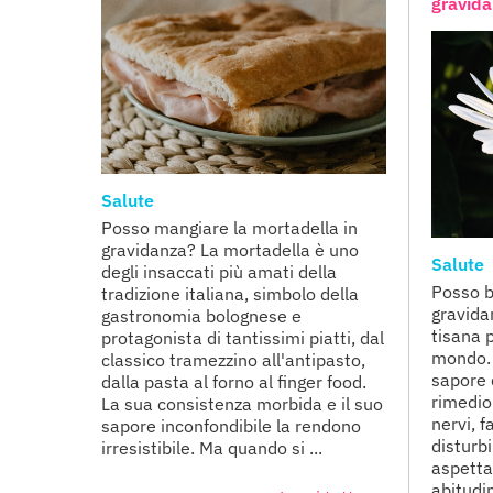
gravid
Salute
Posso mangiare la mortadella in
gravidanza? La mortadella è uno
Salute
degli insaccati più amati della
Posso b
tradizione italiana, simbolo della
gravida
gastronomia bolognese e
tisana 
protagonista di tantissimi piatti, dal
mondo. 
classico tramezzino all'antipasto,
sapore 
dalla pasta al forno al finger food.
rimedio
La sua consistenza morbida e il suo
nervi, f
sapore inconfondibile la rendono
disturb
irresistibile. Ma quando si ...
aspetta
abitudini