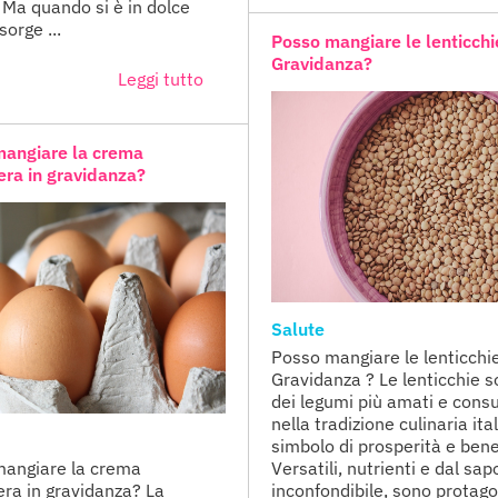
. Ma quando si è in dolce
sorge ...
Posso mangiare le lenticchi
Gravidanza?
Leggi tutto
mangiare la crema
era in gravidanza?
Salute
Posso mangiare le lenticchie
Gravidanza ? Le lenticchie 
dei legumi più amati e cons
nella tradizione culinaria ita
simbolo di prosperità e ben
angiare la crema
Versatili, nutrienti e dal sap
era in gravidanza? La
inconfondibile, sono protago