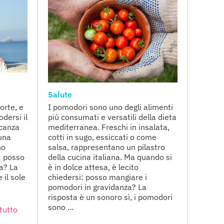
Salute
orte, e
I pomodori sono uno degli alimenti
odersi il
più consumati e versatili della dieta
acanza
mediterranea. Freschi in insalata,
una
cotti in sugo, essiccati o come
no
salsa, rappresentano un pilastro
: posso
della cucina italiana. Ma quando si
za? La
è in dolce attesa, è lecito
 il sole
chiedersi: posso mangiare i
pomodori in gravidanza? La
risposta è un sonoro sì, i pomodori
sono ...
tutto