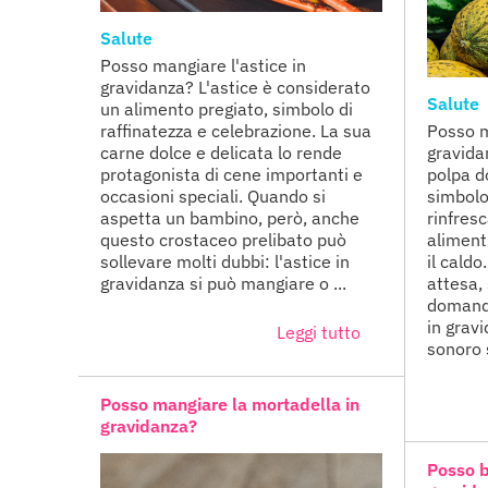
Salute
Posso mangiare l'astice in
gravidanza? L'astice è considerato
Salute
un alimento pregiato, simbolo di
raffinatezza e celebrazione. La sua
Posso m
carne dolce e delicata lo rende
gravida
protagonista di cene importanti e
polpa do
occasioni speciali. Quando si
simbolo
aspetta un bambino, però, anche
rinfres
questo crostaceo prelibato può
aliment
sollevare molti dubbi: l'astice in
il caldo
gravidanza si può mangiare o ...
attesa,
domanda
in grav
Leggi tutto
sonoro s
Posso mangiare la mortadella in
gravidanza?
Posso b