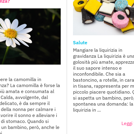
anza?
Salute
Mangiare la liquirizia in
gravidanza La liquirizia è un
golosità più amate, apprezz
il suo sapore intenso e
inconfondibile. Che sia a
ere la camomilla in
bastoncino, a rotelle, in car
nza? La camomilla è forse la
in tisana, rappresenta per m
più amata e consumata al
piccolo piacere quotidiano.
Calda, avvolgente, dal
si aspetta un bambino, però
delicato, è da sempre il
spontanea una domanda: la
 della nonna per calmare i
liquirizia in ...
avorire il sonno e alleviare i
i di stomaco. Quando si
Leggi 
 un bambino, però, anche le
 ...