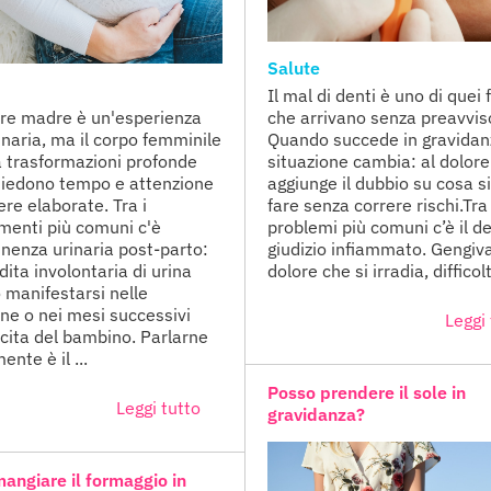
Salute
Il mal di denti è uno di quei 
re madre è un'esperienza
che arrivano senza preavvis
inaria, ma il corpo femminile
Quando succede in gravidanz
a trasformazioni profonde
situazione cambia: al dolore
hiedono tempo e attenzione
aggiunge il dubbio su cosa s
ere elaborate. Tra i
fare senza correre rischi.Tra 
enti più comuni c'è
problemi più comuni c’è il d
tinenza urinaria post-parto:
giudizio infiammato. Gengiva
ita involontaria di urina
dolore che si irradia, difficolt
 manifestarsi nelle
ne o nei mesi successivi
Leggi 
scita del bambino. Parlarne
nte è il ...
Posso prendere il sole in
Leggi tutto
gravidanza?
angiare il formaggio in