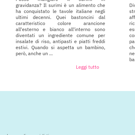
gravidanza? Il surimi è un alimento che
D
ha conquistato le tavole italiane negli
st
ultimi decenni. Quei bastoncini dal
af
caratteristico colore arancione
ri
all'esterno e bianco all'interno sono
es
diventati un ingrediente comune per
co
insalate di riso, antipasti e piatti freddi
pa
estivi. Quando si aspetta un bambino,
ch
però, anche un ...
ne
ba
Leggi tutto