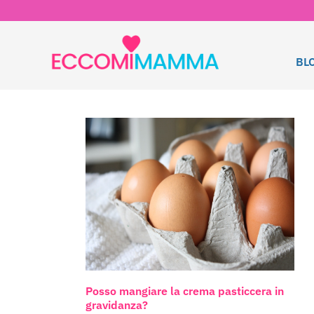
BL
Posso mangiare la crema pasticcera in
gravidanza?