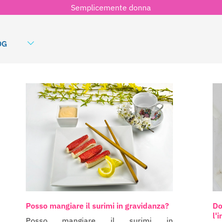
Semplicemente donna
OG
Posso mangiare il surimi in gravidanza?
Do
l'
Posso mangiare il surimi in