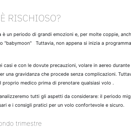
 È RISCHIOSO?
a è un periodo di grandi emozioni e, per molte coppie, anch
tto "babymoon"
. Tuttavia, non appena si inizia a program
ei casi e con le dovute precauzioni, volare in aereo durant
per una gravidanza che procede senza complicazioni. Tutta
 il proprio medico prima di prenotare qualsiasi volo
.
lizzeremo tutti gli aspetti da considerare: il periodo miglior
ri e i consigli pratici per un volo confortevole e sicuro.
condo trimestre