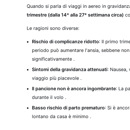
Quando si parla di viaggi in aereo in gravidanza
trimestre (dalla 14ª alla 27ª settimana circa)
co
Le ragioni sono diverse:
Rischio di complicanze ridotto
: Il primo tri
periodo può aumentare l'ansia, sebbene non c
significativamente
.
Sintomi della gravidanza attenuati
: Nausea, 
viaggio più piacevole
.
Il pancione non è ancora ingombrante
: La p
durante il volo
.
Basso rischio di parto prematuro
: Si è anco
lontano da casa è minimo
.