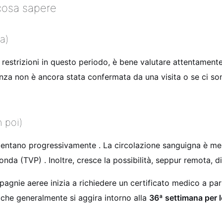
 cosa sapere
na)
trizioni in questo periodo, è bene valutare attentamente 
danza non è ancora stata confermata da una visita o se ci s
n poi)
 aumentano progressivamente
. La circolazione sanguigna è me
fonda (TVP)
. Inoltre, cresce la possibilità, seppur remota, 
gnie aeree inizia a richiedere un certificato medico a part
 che generalmente si aggira intorno alla
36ª settimana per l