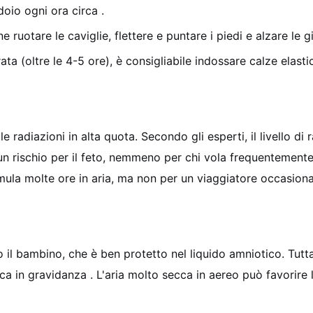
idoio ogni ora circa
.
 ruotare le caviglie, flettere e puntare i piedi e alzare le g
durata (oltre le 4-5 ore), è consigliabile indossare calze el
adiazioni in alta quota. Secondo gli esperti, il livello di r
un rischio per il feto, nemmeno per chi vola frequentement
umula molte ore in aria, ma non per un viaggiatore occasiona
 il bambino, che è ben protetto nel liquido amniotico. Tutt
rica in gravidanza
. L'aria molto secca in aereo può favorire 