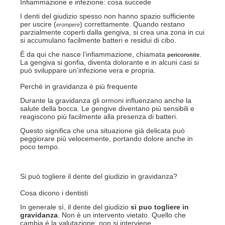
Infiammazione e infezione: cosa succede
I denti del giudizio spesso non hanno spazio sufficiente
per uscire (
) correttamente. Quando restano
erompere
parzialmente coperti dalla gengiva, si crea una zona in cui
si accumulano facilmente batteri e residui di cibo.
È da qui che nasce l’infiammazione, chiamata
.
pericoronite
La gengiva si gonfia, diventa dolorante e in alcuni casi si
può sviluppare un’infezione vera e propria.
Perché in gravidanza è più frequente
Durante la gravidanza gli ormoni influenzano anche la
salute della bocca. Le gengive diventano più sensibili e
reagiscono più facilmente alla presenza di batteri.
Questo significa che una situazione già delicata può
peggiorare più velocemente, portando dolore anche in
poco tempo.
Si può togliere il dente del giudizio in gravidanza?
Cosa dicono i dentisti
In generale sì, il dente del giudizio
si puo togliere in
gravidanza
. Non è un intervento vietato. Quello che
cambia è la valutazione: non si interviene