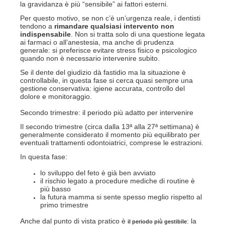
la gravidanza è più “sensibile” ai fattori esterni.
Per questo motivo, se non c’è un’urgenza reale, i dentisti
tendono a
rimandare qualsiasi intervento non
indispensabile
.
Non si tratta solo di una questione legata
ai farmaci o all’anestesia, ma anche di prudenza
generale: si preferisce evitare stress fisico e psicologico
quando non è necessario intervenire subito.
Se il dente del giudizio dà fastidio ma la situazione è
controllabile, in questa fase si cerca quasi sempre una
gestione conservativa: igiene accurata, controllo del
dolore e monitoraggio.
Secondo trimestre: il periodo più adatto per intervenire
Il secondo trimestre (circa dalla 13ª alla 27ª settimana) è
generalmente considerato il momento più equilibrato per
eventuali trattamenti odontoiatrici, comprese le estrazioni.
In questa fase:
lo sviluppo del feto è già ben avviato
il rischio legato a procedure mediche di routine è
più basso
la futura mamma si sente spesso meglio rispetto al
primo trimestre
Anche dal punto di vista pratico è
: la
il periodo più gestibile