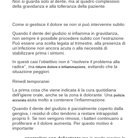
Non si guarda solo al dente, ma al quadro complessivo
della gravidanza e alla tolleranza della paziente.
Come si gestisce il dolore se non si può intervenire subito
Quando il dente del giudizio si infiamma in gravidanza,
non sempre è possibile procedere subito con l’estrazione.
Può essere una scelta legata al trimestre, alla presenza di
un’infezione non ancora acuta o alla necessità di
stabilizzare prima i sintomi.
In questi casi l’obiettivo non è “risolvere il problema alla
radice”, ma
, evitando che la
ridurre dolore e infiammazione
situazione peggiori.
Rimedi temporanei
La prima cosa che viene indicata è la cura quotidiana
dell’igiene orale, anche se la zona è dolorante. Una
pulizia
aiuta molto a contenere l’infiammazione.
accurata
Quando il dente del giudizio è parzialmente coperto dalla
gengiva, i residui di cibo tendono a restare intrappolati
proprio lì. Se non vengono rimossi, i batteri continuano a
proliferare e il dolore aumenta. Per questo motivo è
importante:
spazzolare con delicatezza
ma in modo preciso la