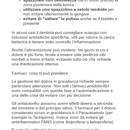
zona posteriore della bocca
utilizzare uno spazzolino a setole morbide
per
non irritare ulteriormente la gengiva
evitare di “saltare” la pulizia
anche se il fastidio è
presente
In alcuni casi il dentista può consigliare sciacqui con
soluzioni antisettiche specifiche, utili per ridurre la carica
batterica e tenere sotto controllo l’infiammazione.
Anche l’alimentazione può incidere: nei giorni in cui il
dolore è più forte, tende a essere utile preferire cibi
morbidi e meno irritanti, evitando tutto ciò che richiede
una masticazione intensa.
Farmaci: cosa si può prendere
La gestione del dolore in gravidanza richiede sempre
particolare attenzione. Non tutti i farmaci antidolorifici
sono compatibili con questa fase e l’automedicazione è
una delle cose da evitare con più decisione.
Gli antidolorifici possono avere effetti diversi a seconda
del trimestre e del principio attivo. Il farmaco per il dolore
considerato sicuro in gravidanza è il Paracetamolo (per
esempio la Tachipirina). Invece sono da evitare gli
antinfiammatori FANS (come ibuprofene o ketoprofene).
Eventuali antibiotici devono essere assunti sotto