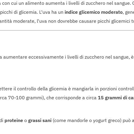
 con cui un alimento aumenta i livelli di zucchero nel sangue. 
icchi di glicemia. L'uva ha un
indice glicemico moderato
, gen
antità moderate, l'uva non dovrebbe causare picchi glicemici t
nza aumentare eccessivamente i livelli di zucchero nel sangue, 
tere il controllo della glicemia è mangiarla in porzioni contro
irca 70-100 grammi), che corrisponde a circa
15 grammi di ca
 di
proteine
o
grassi sani
(come mandorle o yogurt greco) può ai