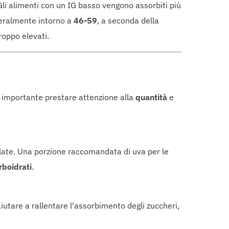
Gli alimenti con un IG basso vengono assorbiti più
eralmente intorno a
46-59
, a seconda della
roppo elevati.
è importante prestare attenzione alla
quantità
e
llate. Una porzione raccomandata di uva per le
rboidrati
.
utare a rallentare l'assorbimento degli zuccheri,