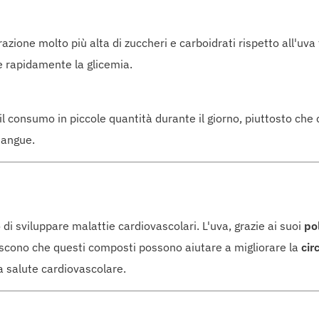
zione molto più alta di zuccheri e carboidrati rispetto all'uva
 rapidamente la glicemia.
 il consumo in piccole quantità durante il giorno, piuttosto ch
sangue.
di sviluppare malattie cardiovascolari. L'uva, grazie ai suoi
pol
riscono che questi composti possono aiutare a migliorare la
cir
la salute cardiovascolare.