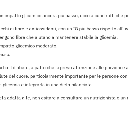
n impatto glicemico ancora più basso, ecco alcuni frutti che po
ricchi di fibre e antiossidanti, con un IG più basso rispetto all'u
ngono fibre che aiutano a mantenere stabile la glicemia.
 impatto glicemico moderato.
basso.
ha il diabete, a patto che si presti attenzione alle porzioni e
 salute del cuore, particolarmente importante per le persone co
 glicemia e integrarla in una dieta bilanciata.
eta adatta a te, non esitare a consultare un nutrizionista o un