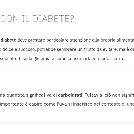
CON IL DIABETE?
i
diabete
deve prestare particolare attenzione alla propria alimenta
sto dolce e succoso, potrebbe sembrare un frutto da evitare, ma è 
i suoi effetti sulla glicemia e come consumarla in modo sicuro.
na quantità significativa di
carboidrati
. Tuttavia, ciò non sign
portante è capire come l'uva si inserisce nel contesto di una 