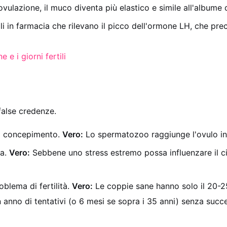
vulazione, il muco diventa più elastico e simile all'albume 
i in farmacia che rilevano il picco dell'ormone LH, che pre
 e i giorni fertili
alse credenze.
il concepimento.
Vero:
Lo spermatozoo raggiunge l'ovulo in
ta.
Vero:
Sebbene uno stress estremo possa influenzare il cic
oblema di fertilità.
Vero:
Le coppie sane hanno solo il 20-25
 un anno di tentativi (o 6 mesi se sopra i 35 anni) senza suc