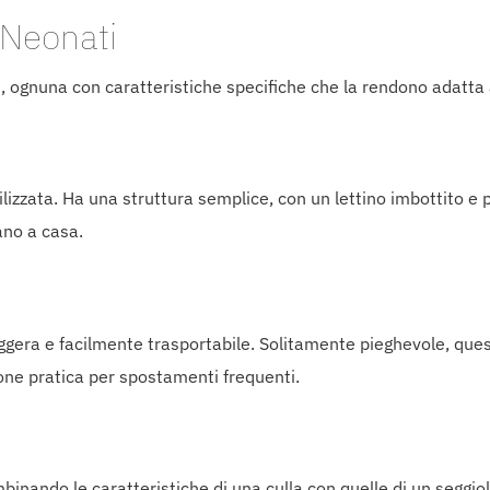
 Neonati
i, ognuna con caratteristiche specifiche che la rendono adatta 
tilizzata. Ha una struttura semplice, con un lettino imbottito e 
ano a casa.
ggera e facilmente trasportabile. Solitamente pieghevole, quest
one pratica per spostamenti frequenti.
inando le caratteristiche di una culla con quelle di un seggiol