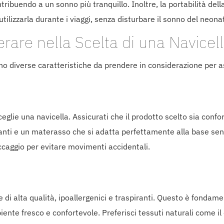
ibuendo a un sonno più tranquillo. Inoltre, la portabilità dell
utilizzarla durante i viaggi, senza disturbare il sonno del neona
rare nella Scelta di una Navicel
no diverse caratteristiche da prendere in considerazione per ass
eglie una navicella. Assicurati che il prodotto scelto sia confo
ranti e un materasso che si adatta perfettamente alla base senza
occaggio per evitare movimenti accidentali.
re di alta qualità, ipoallergenici e traspiranti. Questo è fondame
ente fresco e confortevole. Preferisci tessuti naturali come il