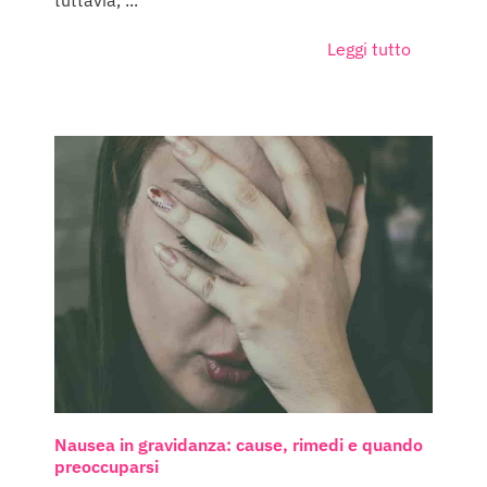
Leggi tutto
Nausea in gravidanza: cause, rimedi e quando
preoccuparsi