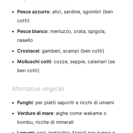
Pesce azzurro
: alici, sardine, sgombri (ben
cotti)
Pesce bianco
: merluzzo, orata, spigola,
nasello
Crostacei
: gamberi, scampi (ben cotti)
Molluschi cotti
: cozze, seppie, calamari (se
ben cotti)
Alternative vegetali
Funghi
: per piatti saporiti e ricchi di umami
Verdure di mare
: alghe come wakame o
kombu, ricche di minerali
Legumi
: ceci, lenticchie, fagioli per zuppe e