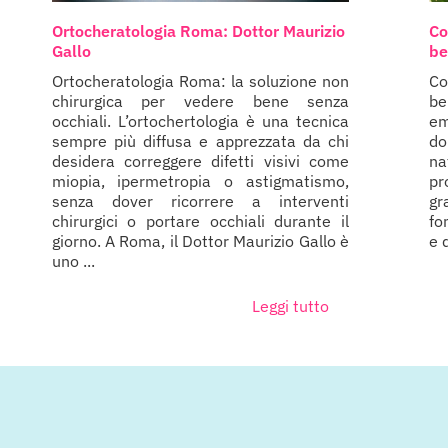
Ortocheratologia Roma: Dottor Maurizio
Co
Gallo
be
Ortocheratologia Roma: la soluzione non
Co
chirurgica per vedere bene senza
b
occhiali. L’ortochertologia è una tecnica
em
sempre più diffusa e apprezzata da chi
do
desidera correggere difetti visivi come
n
miopia, ipermetropia o astigmatismo,
pr
senza dover ricorrere a interventi
g
chirurgici o portare occhiali durante il
fo
giorno. A Roma, il Dottor Maurizio Gallo è
e 
uno ...
Leggi tutto