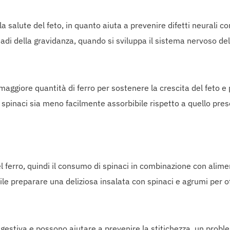
 salute del feto, in quanto aiuta a prevenire difetti neurali co
 stadi della gravidanza, quando si sviluppa il sistema nervoso d
maggiore quantità di ferro per sostenere la crescita del feto e
i spinaci sia meno facilmente assorbibile rispetto a quello pres
 ferro, quindi il consumo di spinaci in combinazione con alimen
le preparare una deliziosa insalata con spinaci e agrumi per o
digestiva e possono aiutare a prevenire la stitichezza, un prob