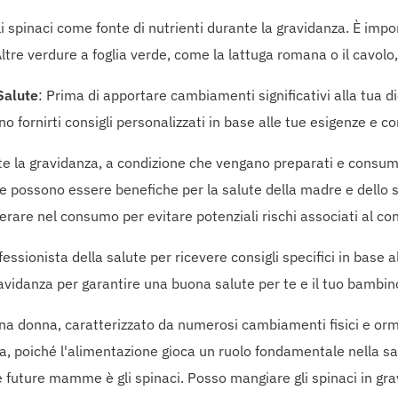
gli spinaci come fonte di nutrienti durante la gravidanza. È impo
. Altre verdure a foglia verde, come la lattuga romana o il cavol
Salute
: Prima di apportare cambiamenti significativi alla tua d
fornirti consigli personalizzati in base alle tue esigenze e con
nte la gravidanza, a condizione che vengano preparati e consum
 che possono essere benefiche per la salute della madre e dello s
are nel consumo per evitare potenziali rischi associati al cont
ionista della salute per ricevere consigli specifici in base al
ravidanza per garantire una buona salute per te e il tuo bambin
 una donna, caratterizzato da numerosi cambiamenti fisici e or
a, poiché l'alimentazione gioca un ruolo fondamentale nella sal
le future mamme è gli spinaci. Posso mangiare gli spinaci in gr