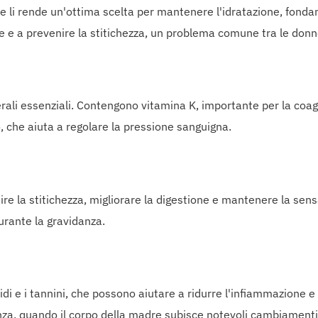
che li rende un'ottima scelta per mantenere l'idratazione, fon
e e a prevenire la stitichezza, un problema comune tra le donn
rali essenziali. Contengono vitamina K, importante per la coagu
, che aiuta a regolare la pressione sanguigna.
nire la stitichezza, migliorare la digestione e mantenere la se
durante la gravidanza.
idi e i tannini, che possono aiutare a ridurre l'infiammazione e
za, quando il corpo della madre subisce notevoli cambiamenti