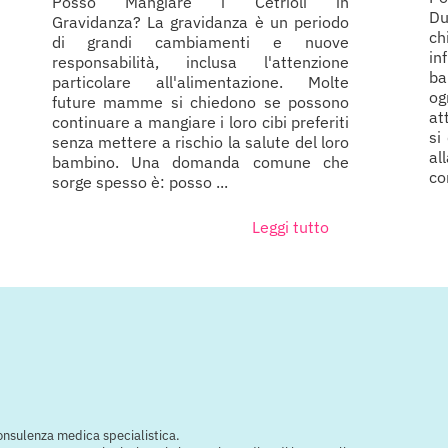
Posso Mangiare i Cetrioli in
Du
Gravidanza? La gravidanza è un periodo
c
di grandi cambiamenti e nuove
in
responsabilità, inclusa l'attenzione
ba
particolare all'alimentazione. Molte
og
future mamme si chiedono se possono
at
continuare a mangiare i loro cibi preferiti
si
senza mettere a rischio la salute del loro
al
bambino. Una domanda comune che
co
sorge spesso è: posso ...
Leggi tutto
consulenza medica specialistica.