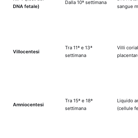
Dalla 10ª settimana
DNA fetale)
sangue m
Tra 11ª e 13ª
Villi coria
Villocentesi
settimana
placenta
Tra 15ª e 18ª
Liquido a
Amniocentesi
settimana
(cellule f