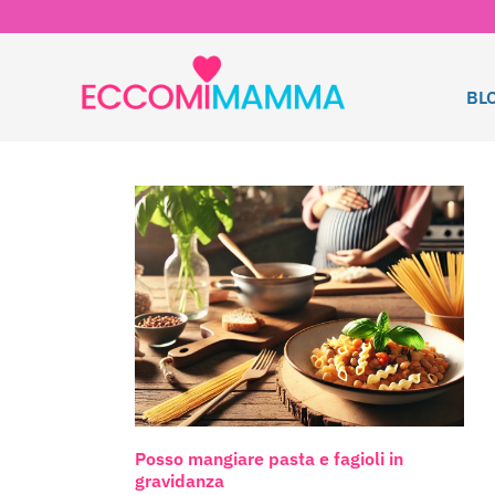
BL
Posso mangiare pasta e fagioli in
gravidanza