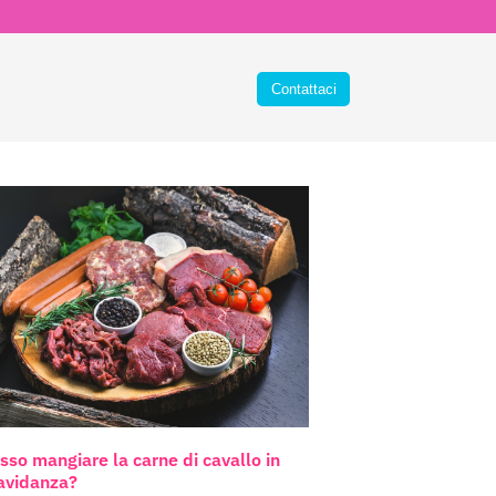
sso mangiare la carne di cavallo in
avidanza?