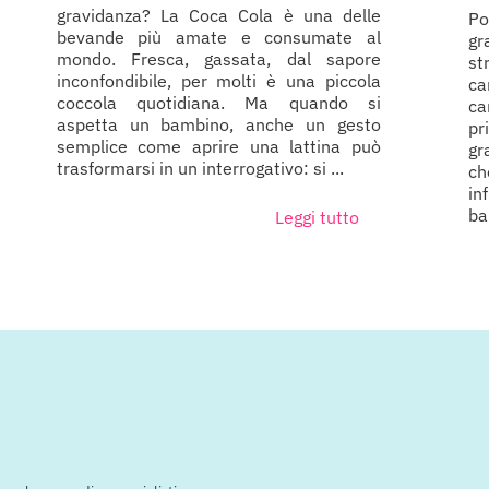
gravidanza? La Coca Cola è una delle
Po
bevande più amate e consumate al
gr
mondo. Fresca, gassata, dal sapore
st
inconfondibile, per molti è una piccola
c
coccola quotidiana. Ma quando si
ca
aspetta un bambino, anche un gesto
pr
semplice come aprire una lattina può
gr
trasformarsi in un interrogativo: si ...
c
in
ba
Leggi tutto